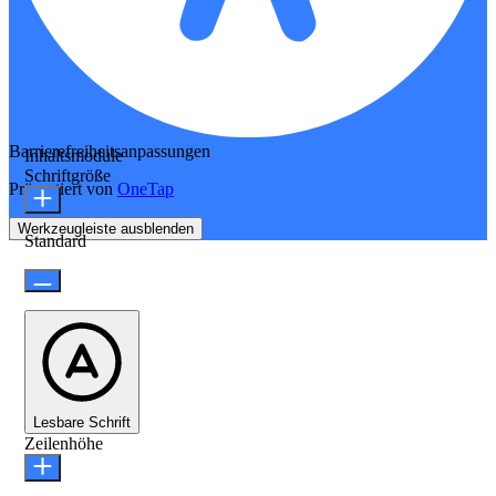
Barrierefreiheitsanpassungen
Inhaltsmodule
Schriftgröße
Präsentiert von
OneTap
Werkzeugleiste ausblenden
Standard
Lesbare Schrift
Zeilenhöhe