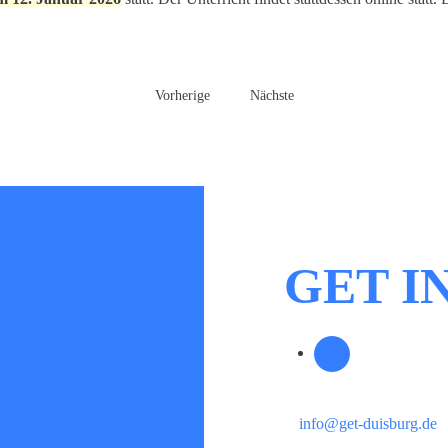
Vorherige
Nächste
GET I
info@get-duisburg.de