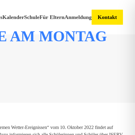
s
Kalender
Schule
Für Eltern
Anmeldung
Kontakt
E AM MONTAG
emen Wetter-Ereignissen“ vom 10. Oktober 2022 findet auf
t. Dazu informieren sich alle Schülerinnen und Schüler über ISERV