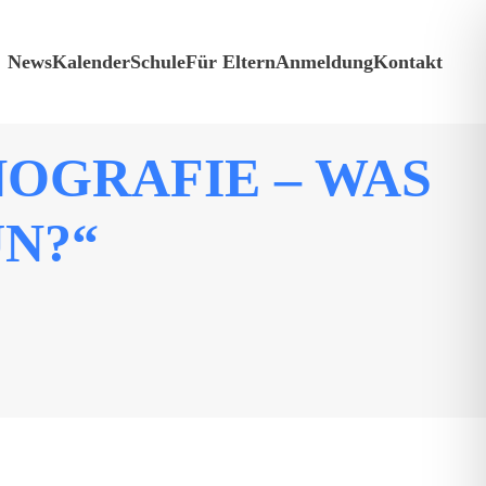
News
Kalender
Schule
Für Eltern
Anmeldung
Kontakt
NOGRAFIE – WAS
UN?“